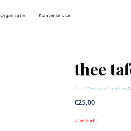
Organisatie
Klantenservice
thee taf
Home
/
Producten
/
Tweedekans
/ t
€
25,00
Uitverkocht