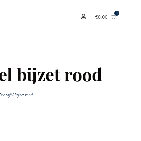
€
0,00
el bijzet rood
hee tafel bijzet rood