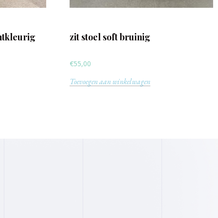
chtkleurig
zit stoel soft bruinig
€
55,00
Toevoegen aan winkelwagen