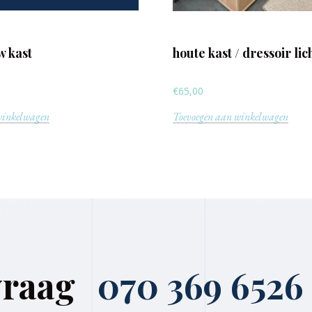
w kast
houte kast / dressoir li
€
65,00
winkelwagen
Toevoegen aan winkelwagen
vraag
070 369 6526