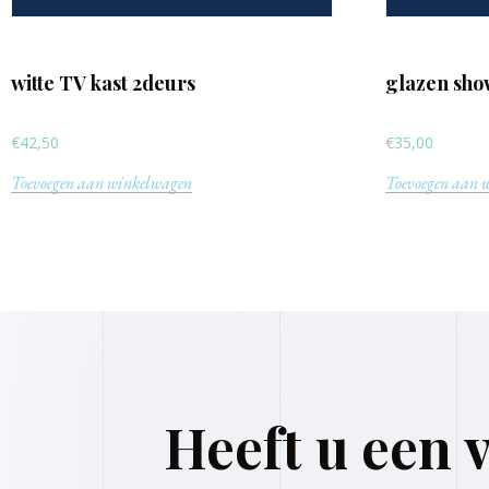
witte TV kast 2deurs
glazen sho
€
42,50
€
35,00
Toevoegen aan winkelwagen
Toevoegen aan 
Heeft u een 