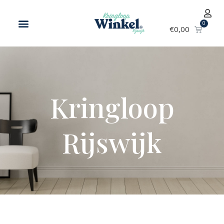
€
0,00
Kringloop
Rijswijk