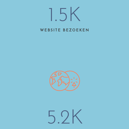
1.5
K
WEBSITE BEZOEKEN
5.2
K