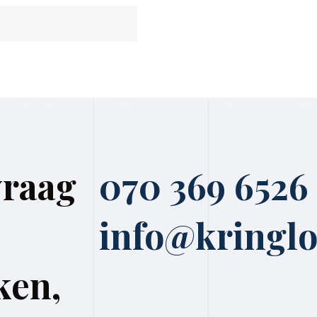
vraag
070 369 6526
info@kringlo
ken,