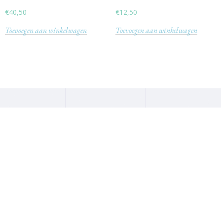
€
40,50
€
12,50
Toevoegen aan winkelwagen
Toevoegen aan winkelwagen
Heeft u een vraag of wilt u een
afspraak maken, bel ons:
070 369 6526 info@kringlooprijswijk.nl
Lorem ipsum dolor sit amet, consectetur