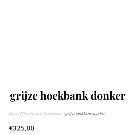
grijze hoekbank donker
Home
/
Producten
/
Tweedekans
/ grijze hoekbank donker
€
325,00