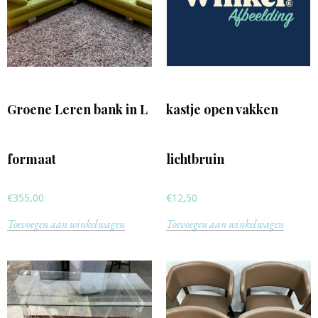
Groene Leren bank in L
kastje open vakken
formaat
lichtbruin
€
355,00
€
12,50
Toevoegen aan winkelwagen
Toevoegen aan winkelwagen