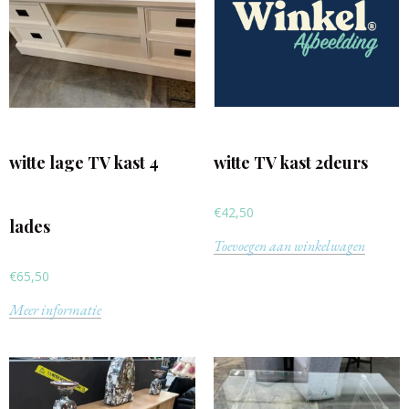
witte lage TV kast 4
witte TV kast 2deurs
€
42,50
lades
Toevoegen aan winkelwagen
€
65,50
Meer informatie