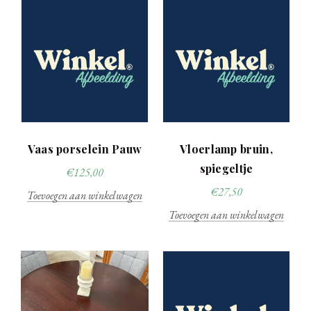
Vaas porselein Pauw
Vloerlamp bruin,
spiegeltje
€
125,00
€
27,50
Toevoegen aan winkelwagen
Toevoegen aan winkelwagen