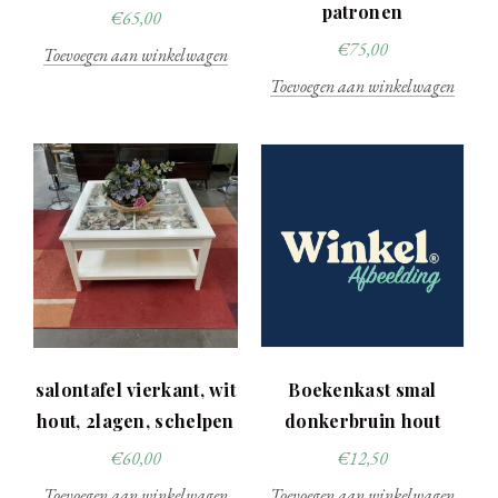
patronen
€
65,00
€
75,00
Toevoegen aan winkelwagen
Toevoegen aan winkelwagen
salontafel vierkant, wit
Boekenkast smal
hout, 2lagen, schelpen
donkerbruin hout
€
60,00
€
12,50
Toevoegen aan winkelwagen
Toevoegen aan winkelwagen