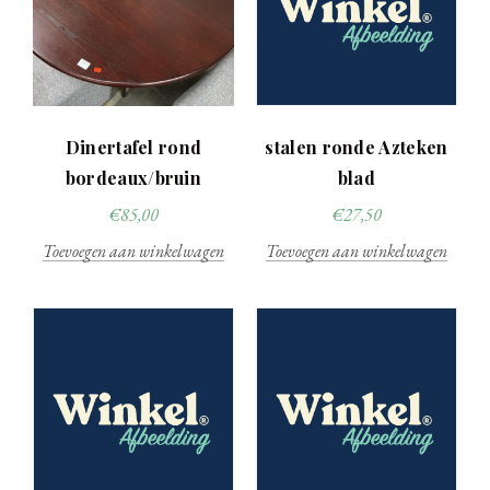
Dinertafel rond
stalen ronde Azteken
bordeaux/bruin
blad
€
85,00
€
27,50
Toevoegen aan winkelwagen
Toevoegen aan winkelwagen