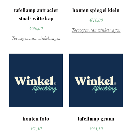
tafellamp antraciet
houten spiegel klein
staal/ witte kap
€
10,00
€
30,00
Toevoegen aan winkelwagen
Toevoegen aan winkelwagen
houten foto
tafellamp graan
€
7,50
€
45,50