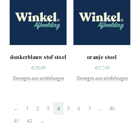
donkerblauw stof stoel
oranje stoel
€
20,00
€
17,50
Toevoegen aan winkelwagen
Toevoegen aan winkelwagen
←
1
2
3
4
5
6
7
…
40
41
42
→