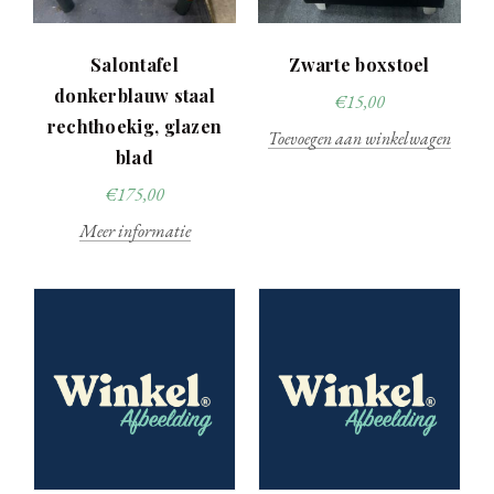
Salontafel
Zwarte boxstoel
donkerblauw staal
€
15,00
rechthoekig, glazen
Toevoegen aan winkelwagen
blad
€
175,00
Meer informatie