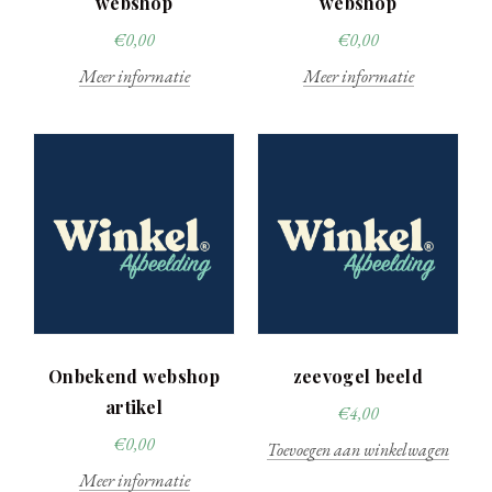
webshop
webshop
€
0,00
€
0,00
Meer informatie
Meer informatie
Onbekend webshop
zeevogel beeld
artikel
€
4,00
€
0,00
Toevoegen aan winkelwagen
Meer informatie